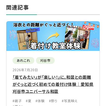
関連記事
あれこれ
刈谷市
2026年7月20日
「着てみたい」が「楽しい！」に。和装との距離
がぐっと近づく初めての着付け体験｜愛知県
刈谷市ユニバーサル和装
#親子
#夏
#体験
#祭り
#写真映え