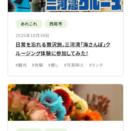
あれこれ
西尾市
2025年10月30日
日常を忘れる贅沢旅。三河湾「海さんぽ」ク
ルージング体験に参加してみた！
#観光
#体験
#癒し
#写真映え
#ランチ