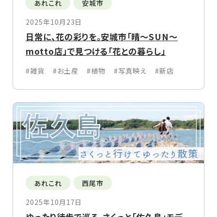
あれこれ
安城市
2025年10月23日
日常に、花の彩りを。安城市「晴〜SUN〜
motto店」で見つける「花との暮らし」
#雑貨
#お土産
#植物
#写真映え
#新店
あれこれ
西尾市
2025年10月17日
ゆったり徒歩で巡る。さくっと「佐久島」モデ