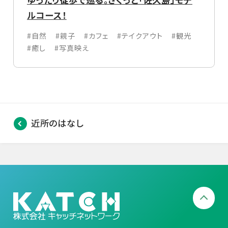
ルコース！
#自然
#親子
#カフェ
#テイクアウト
#観光
#癒し
#写真映え
近所のはなし