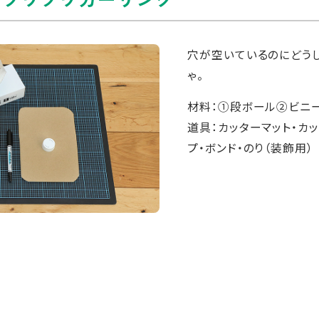
穴が空いているのにどう
ゃ。
材料：①段ボール②ビニ
道具：カッターマット・カ
プ・ボンド・のり（装飾用）