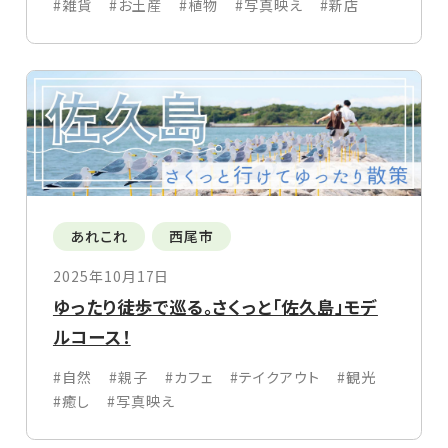
#雑貨
#お土産
#植物
#写真映え
#新店
あれこれ
西尾市
2025年10月17日
ゆったり徒歩で巡る。さくっと「佐久島」モデ
ルコース！
#自然
#親子
#カフェ
#テイクアウト
#観光
#癒し
#写真映え