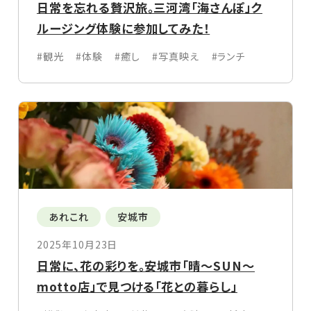
日常を忘れる贅沢旅。三河湾「海さんぽ」ク
ルージング体験に参加してみた！
#観光
#体験
#癒し
#写真映え
#ランチ
あれこれ
安城市
2025年10月23日
日常に、花の彩りを。安城市「晴〜SUN〜
motto店」で見つける「花との暮らし」