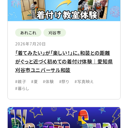
あれこれ
刈谷市
2026年7月20日
「着てみたい」が「楽しい！」に。和装との距離
がぐっと近づく初めての着付け体験｜愛知県
刈谷市ユニバーサル和装
#親子
#夏
#体験
#祭り
#写真映え
#暮らし