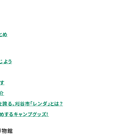
とめ
じよう
す
介
誇る、刈谷市「レンダ」とは？
すめするキャンプグッズ！
博物館