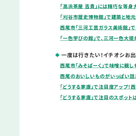
「高浜茶屋 吉貴」には精巧な等身
「刈谷市歴史博物館」で建築と地
西尾市「三河工芸ガラス美術館」
「一色学びの館」で、三河一色大提
一度は行きたい！イチオシお出
西尾市「みそぱーく」で味噌に親し
西尾のおいしいものがいっぱい詰
「どうする家康」で注目度アップ！
「どうする家康」で注目のスポット