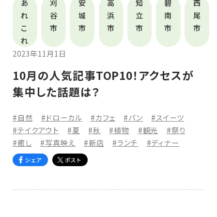
あ
刈
安
高
知
碧
西
れ
谷
城
浜
立
南
尾
こ
市
市
市
市
市
市
れ
2023年11月1日
10月の人気記事TOP10！アクセスが
集中した話題は？
#自然
#ドローカル
#カフェ
#パン
#スイーツ
#テイクアウト
#夏
#秋
#植物
#観光
#祭り
#癒し
#写真映え
#新店
#ランチ
#ディナー