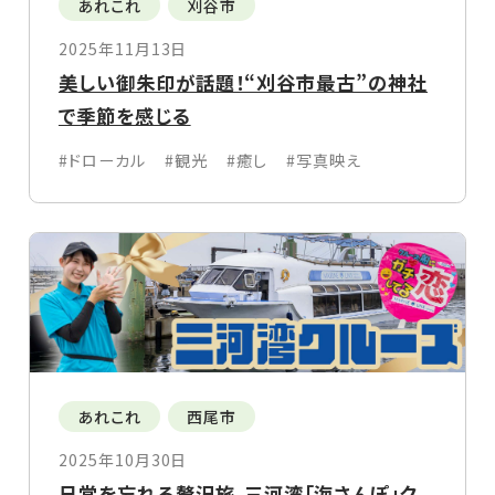
あれこれ
刈谷市
2025年11月13日
美しい御朱印が話題！“刈谷市最古”の神社
で季節を感じる
#ドローカル
#観光
#癒し
#写真映え
あれこれ
西尾市
2025年10月30日
日常を忘れる贅沢旅。三河湾「海さんぽ」ク