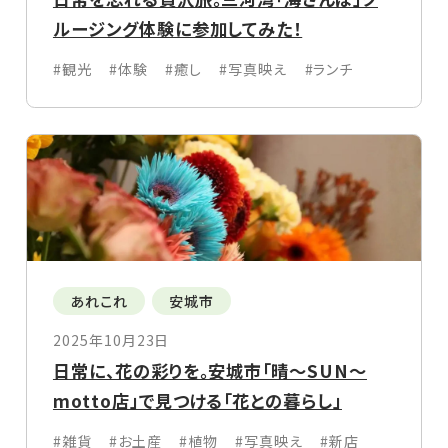
ルージング体験に参加してみた！
#観光
#体験
#癒し
#写真映え
#ランチ
あれこれ
安城市
2025年10月23日
日常に、花の彩りを。安城市「晴〜SUN〜
motto店」で見つける「花との暮らし」
#雑貨
#お土産
#植物
#写真映え
#新店