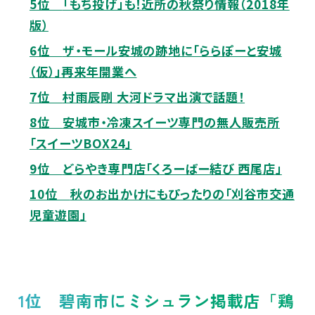
5位
「もち投げ」も！近所の秋祭り情報（2018年
版）
6位
ザ・モール安城の跡地に「ららぽーと安城
（仮）」再来年開業へ
7位
村雨辰剛 大河ドラマ出演で話題！
8位
安城市・冷凍スイーツ専門の無人販売所
「スイーツBOX24」
9位
どらやき専門店「くろーばー結び 西尾店」
10位
秋のお出かけにもぴったりの「刈谷市交通
児童遊園」
1位 碧南市にミシュラン掲載店「鶏