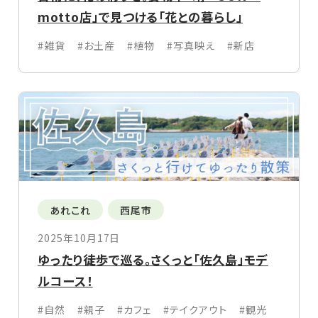
motto店」で見つける「花との暮らし」
#雑貨
#お土産
#植物
#写真映え
#新店
あれこれ
西尾市
2025年10月17日
ゆったり徒歩で巡る。さくっと「佐久島」モデ
ルコース！
#自然
#親子
#カフェ
#テイクアウト
#観光