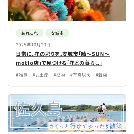
あれこれ
安城市
2025年10月23日
日常に、花の彩りを。安城市「晴〜SUN〜
motto店」で見つける「花との暮らし」
#雑貨
#お土産
#植物
#写真映え
#新店