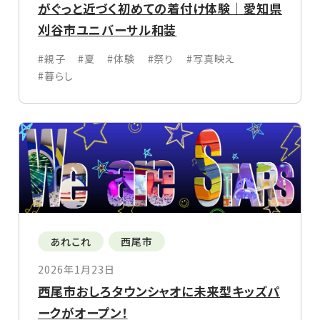
がぐっと近づく初めての着付け体験｜愛知県
刈谷市ユニバーサル和装
#親子
#夏
#体験
#祭り
#写真映え
#暮らし
あれこれ
西尾市
2026年1月23日
西尾市おしろタウンシャオに未来型キッズパ
ークがオープン！