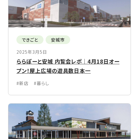
できごと
安城市
2025年3月5日
ららぽーと安城 内覧会レポ｜4月18日オー
プン！屋上広場の遊具数日本一
#新店
#暮らし