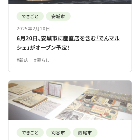
できごと
安城市
2025年2月20日
6月20日、安城市に産直店を含む「でんマル
シェ」がオープン予定！
#新店
#暮らし
できごと
刈谷市
西尾市