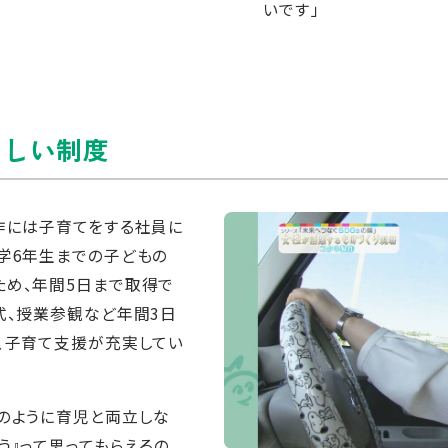
いです」
さしい制度
作には子育てをする社員に
学6年生までの子どもの
ため、年間5日まで取得で
式、授業参観など年間3日
、子育て支援が充実してい
のように育児と両立しな
う』って思ってもらえるの