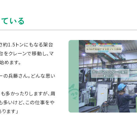
じている
約1.5トンにもなる架台
台をクレーンで移動し、マ
始めます。
ーの兵藤さん。どんな思い
ノも多かったりしますが、周
も多いけど、この仕事をや
あります」