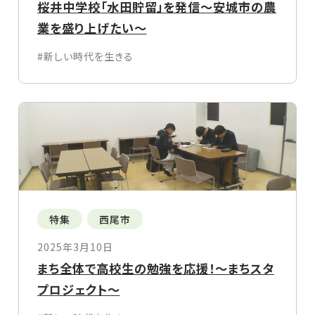
桜井中学校「水田貯留」を発信～安城市の農
業を盛り上げたい～
#新しい時代を生きる
特集
西尾市
2025年3月10日
まち全体で高校生の勉強を応援！～まちスタ
プロジェクト～