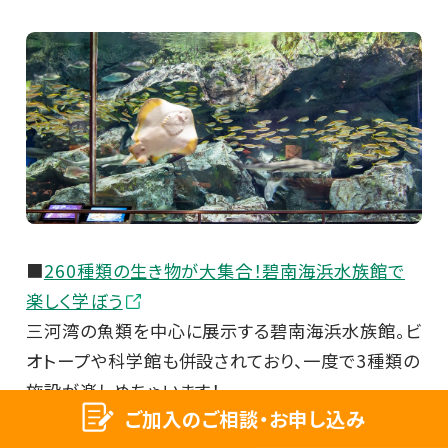
■
260種類の生き物が大集合！碧南海浜水族館で
楽しく学ぼう
三河湾の魚類を中心に展示する碧南海浜水族館。ビ
オトープや科学館も併設されており、一度で3種類の
施設が楽しめちゃいます！
ご加入のご相談・お申し込み
■
発電の仕組みをゲームで学べるへきなんたんトピ