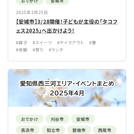
おでかけ
安城市
2025年3月25日
【安城市】3/28開催！子どもが主役の「タコフ
ェス2025」へ出かけよう！
#親子
#スイーツ
#テイクアウト
#春
#体験
#祭り
#ランチ
おでかけ
刈谷市
安城市
高浜市
知立市
碧南市
西尾市