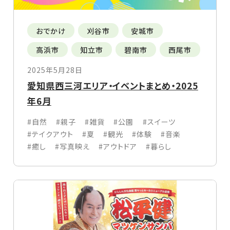
おでかけ
刈谷市
安城市
高浜市
知立市
碧南市
西尾市
2025年5月28日
愛知県西三河エリア・イベントまとめ・2025
年6月
#自然
#親子
#雑貨
#公園
#スイーツ
#テイクアウト
#夏
#観光
#体験
#音楽
#癒し
#写真映え
#アウトドア
#暮らし