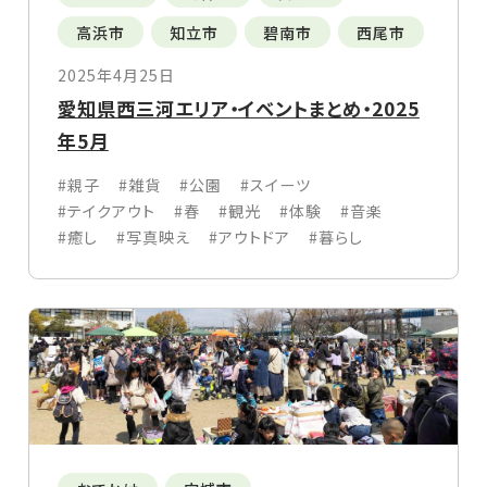
高浜市
知立市
碧南市
西尾市
2025年4月25日
愛知県西三河エリア・イベントまとめ・2025
年5月
#親子
#雑貨
#公園
#スイーツ
#テイクアウト
#春
#観光
#体験
#音楽
#癒し
#写真映え
#アウトドア
#暮らし