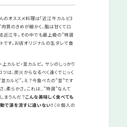
さんのオススメ料理は「近江牛カルビ3
）。"肉質のきめが細かく、脂は甘くて口
る近江牛。その中でも最上級の"特選
トです。お店オリジナルの生ダレで食
・上カルビ・並カルビ。 サシのしっかり
ツは、炭火からなるべく遠くでじっく
"並カルビ"。え？今食べたの"並"です
、柔らかさ。これは..."特選"なんて
しまうんだ？
こんな美味しく食べても
感動で涙を流すに違いない！
（※個人の