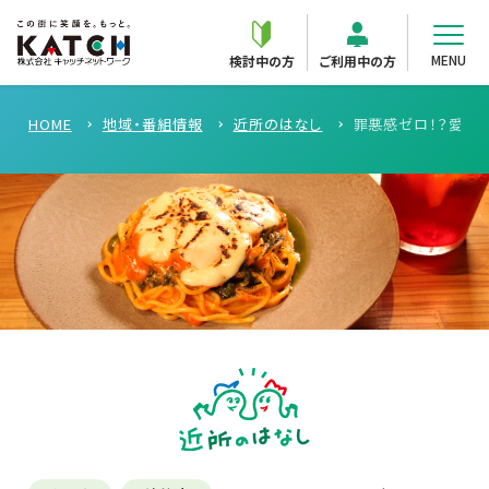
MENU
検討中の方
ご利用中の方
HOME
地域・番組情報
近所のはなし
罪悪感ゼロ！？愛知県