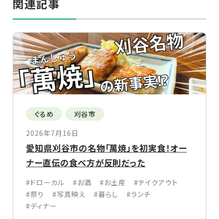
関連記事
ぐるめ
刈谷市
2026年7月16日
愛知県刈谷市の名物「萬焼」を初実食！オー
ナー直伝の食べ方が反則だった
#ドローカル
#お酒
#お土産
#テイクアウト
#祭り
#写真映え
#暮らし
#ランチ
#ディナー