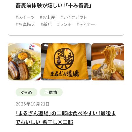
蕎麦前体験が嬉しい！「十み蕎麦」
#スイーツ
#お土産
#テイクアウト
#写真映え
#新店
#ランチ
#ディナー
ぐるめ
西尾市
2025年10月21日
「まるぎん道場」の二郎は食べやすい！最後ま
でおいしい 煮干し×二郎