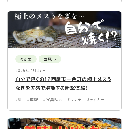
ぐるめ
西尾市
2026年7月17日
自分で焼くの！？西尾市一色町の極上メスう
なぎを五感で堪能する衝撃体験！
#夏
#体験
#写真映え
#ランチ
#ディナー