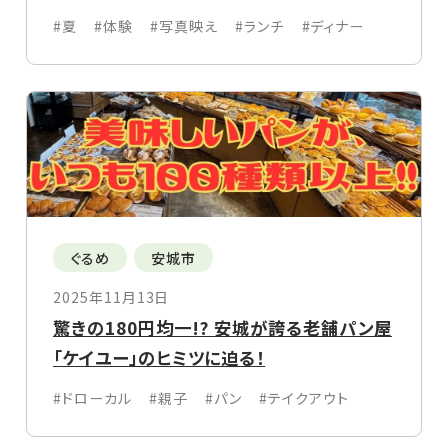
#夏
#体験
#写真映え
#ランチ
#ディナー
ぐるめ
安城市
2025年11月13日
驚きの180円均一!? 安城が誇る老舗パン屋
「ケイユー」のヒミツに迫る！
#ドローカル
#親子
#パン
#テイクアウト