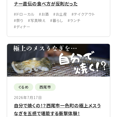
ナー直伝の食べ方が反則だった
#ドローカル
#お酒
#お土産
#テイクアウト
#祭り
#写真映え
#暮らし
#ランチ
#ディナー
ぐるめ
西尾市
2026年7月17日
自分で焼くの！？西尾市一色町の極上メスう
なぎを五感で堪能する衝撃体験！