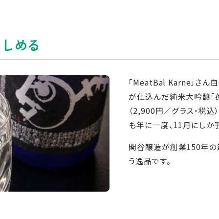
楽しめる
「MeatBal Karne
が仕込んだ純米大吟醸「蓬
（2,900円／グラス・税
も年に一度、11月にしか
関谷醸造が創業150年の
う逸品です。