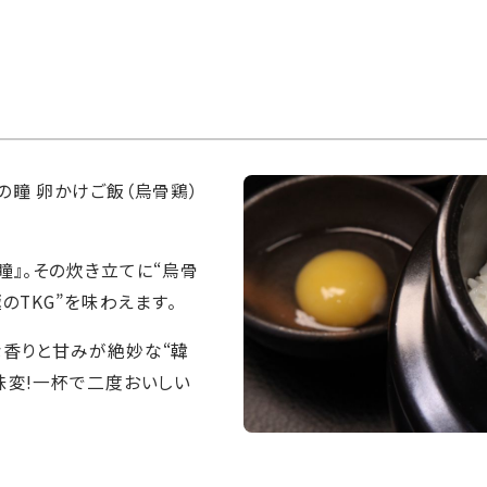
の瞳 卵かけご飯（烏骨鶏）
瞳』。その炊き立てに“烏骨
のTKG”を味わえます。
な香りと甘みが絶妙な“韓
味変!一杯で二度おいしい