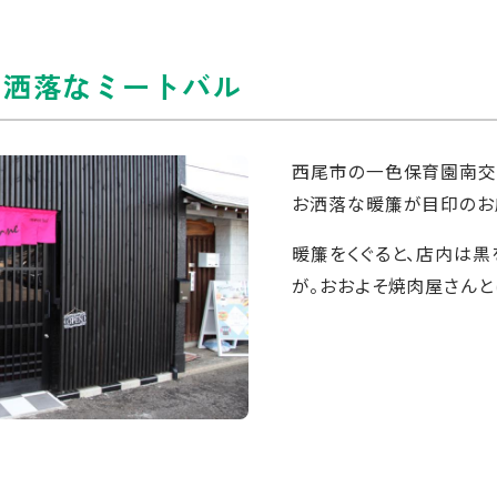
お洒落なミートバル
西尾市の一色保育園南交差
お洒落な暖簾が目印のお店、そ
暖簾をくぐると、店内は黒
が。おおよそ焼肉屋さんと