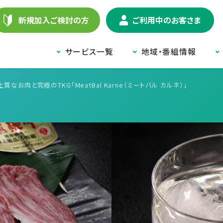
新規加入ご検討の方
ご利用中のお客さま
サービス一覧
地域・番組情報
質なお肉と究極のTKG「MeatBal Karne（ミートバル カルネ）」