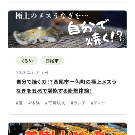
ぐるめ
西尾市
2026年7月17日
自分で焼くの！？西尾市一色町の極上メスう
なぎを五感で堪能する衝撃体験！
#夏
#体験
#写真映え
#ランチ
#ディナー