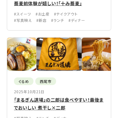
蕎麦前体験が嬉しい！「十み蕎麦」
#スイーツ
#お土産
#テイクアウト
#写真映え
#新店
#ランチ
#ディナー
ぐるめ
西尾市
2025年10月21日
「まるぎん道場」の二郎は食べやすい！最後ま
でおいしい 煮干し×二郎