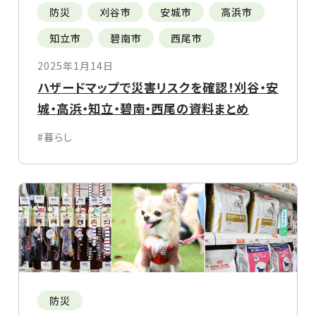
防災
刈谷市
安城市
高浜市
知立市
碧南市
西尾市
2025年1月14日
ハザードマップで災害リスクを確認！刈谷・安
城・高浜・知立・碧南・西尾の資料まとめ
#暮らし
防災