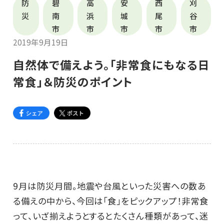
防
碧
高
安
西
刈
災
南
浜
城
尾
谷
市
市
市
市
市
2019年9月19日
自然体で備えよう。「非常食にもなる日
常食」＆防災のポイント
9月は防災月間。地震や台風といった災害への数あ
る備えの中から、今回は「食」をピックアップ！非常食
って、いざ揃えようとするとたくさん種類があって、迷