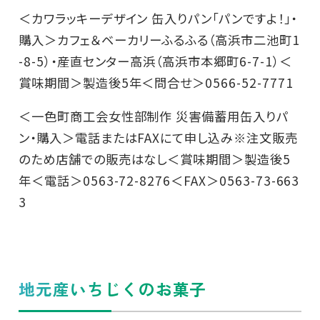
＜カワラッキーデザイン 缶入りパン「パンですよ！」・
購入＞カフェ＆ベーカリーふるふる（高浜市二池町1
-8-5）・産直センター高浜（高浜市本郷町6-7-1）＜
賞味期間＞製造後5年＜問合せ＞0566-52-7771
＜一色町商工会女性部制作 災害備蓄用缶入りパ
ン・購入＞電話またはFAXにて申し込み※注文販売
のため店舗での販売はなし＜賞味期間＞製造後5
年＜電話＞0563-72-8276＜FAX＞0563-73-663
3
地元産いちじくのお菓子