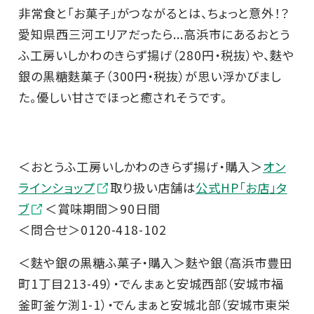
非常食と「お菓子」がつながるとは、ちょっと意外！？
愛知県西三河エリアだったら...高浜市にあるおとう
ふ工房いしかわのきらず揚げ（280円・税抜）や、麩や
銀の黒糖麩菓子（300円・税抜）が思い浮かびまし
た。優しい甘さでほっと癒されそうです。
＜おとうふ工房いしかわのきらず揚げ・購入＞
オン
ラインショップ
取り扱い店舗は
公式HP「お店」タ
ブ
＜賞味期間＞90日間
＜問合せ＞0120-418-102
＜麩や銀の黒糖ふ菓子・購入＞麩や銀（高浜市豊田
町1丁目213-49）・でんまぁと安城西部（安城市福
釜町釜ケ渕1-1）・でんまぁと安城北部（安城市東栄