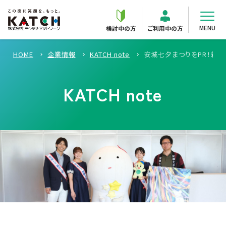
MENU
検討中の方
ご利用中の方
HOME
企業情報
KATCH note
安城七夕まつりをPR！親
KATCH note