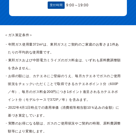
9:00～19:00
受付時間
＜ガス算定条件＞
年間ガス使用量372m³は、東邦ガスとご契約のご家庭のお客さま1件あ
たりの平均的な使用量です。
東邦ガスおよび中部電力ミライズのガス料金は、いずれも原料費調整額
を含みません。
お得の額には、カテエネにご登録のうえ、毎月カテエネでガスのご使用
状況をチェックいただくことで取得できるカテエネポイント分（600P
／年）、毎月のガス料金200円につき1ポイント進呈されるカテエネポ
イント分（モデルケースで372P／年）を含みます。
2022年4月1日時点での適用単価（消費税等相当額10％込みの金額）に
基づき算定しています。
実際のお得になる額は、ガスのご使用状況やご契約の時期、原料費調整
額等により変動します。