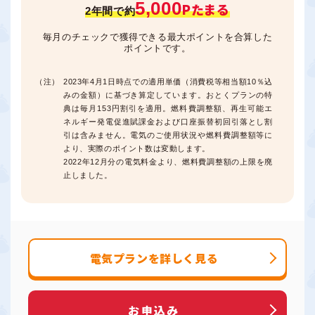
5,000
Pたまる
2年間で約
毎月のチェックで獲得できる最大ポイントを合算した
ポイントです。
2023年4月1日時点での適用単価（消費税等相当額10％込
みの金額）に基づき算定しています。おとくプランの特
典は毎月153円割引を適用。燃料費調整額、再生可能エ
ネルギー発電促進賦課金および口座振替初回引落とし割
引は含みません。電気のご使用状況や燃料費調整額等に
より、実際のポイント数は変動します。
2022年12月分の電気料金より、燃料費調整額の上限を廃
止しました。
電気プランを詳しく見る
お申込み