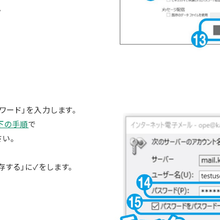
。
ワード」を入力します。
下の手順
で
い。
存する」に✓をします。