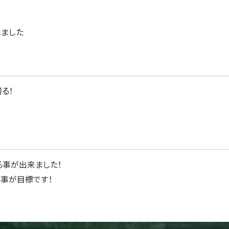
しました
る！
事が出来ました！
事が目標です！