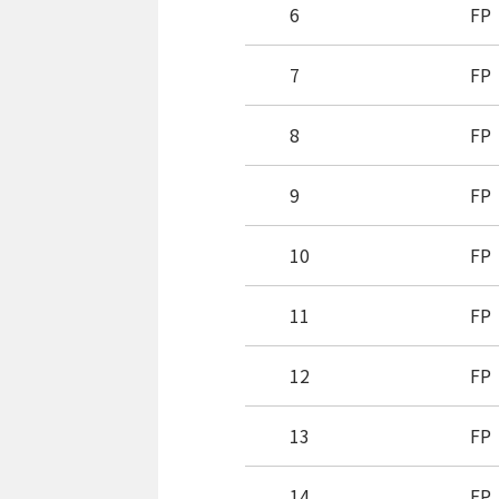
6
FP
7
FP
8
FP
9
FP
10
FP
11
FP
12
FP
13
FP
14
FP