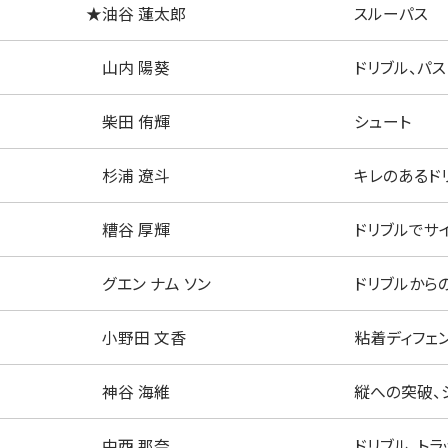
油谷 蓮太郎
スルーパス
山内 陽葵
ドリブル、パス
柴田 侑輝
シュート
杉浦 遼斗
キレのあるド
糟谷 厚輝
ドリブルでサ
グエン ナム ソン
ドリブルから
小野田 文香
粘着ディフェ
神谷 海維
縦への突破、
中西 那奈
ドリブル、トラ