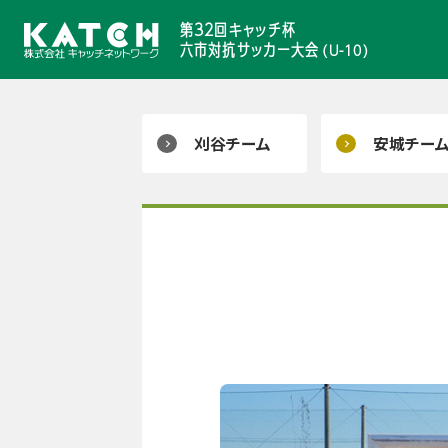
第32回キャッチ杯
六市対抗サッカー大会
（U-10）
刈谷チーム
安城チー