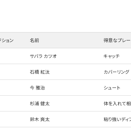
ジション
名前
得意なプレー
サバラ カツオ
キャッチ
石橋 紅汰
カバーリング
今 雅治
シュート
杉浦 健太
体を入れて相
鈴木 爽太
粘り強いディ