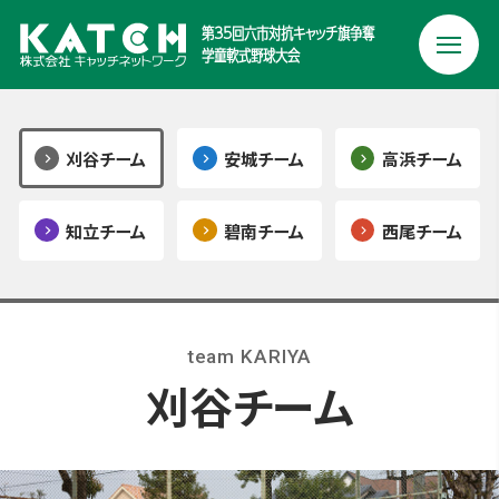
第35回
六市対抗キャッチ旗争奪
学童軟式野球大会
刈谷チーム
安城チーム
高浜チーム
知立チーム
碧南チーム
西尾チーム
team KARIYA
刈谷チーム