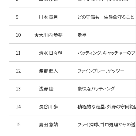
9
川本 竜月
どの守備も一生懸命守ること
10
大川内 歩夢
走塁
11
清水 日々輝
バッティング、キャッチャーの
12
渡部 健人
ファインプレー、ゲッツー
13
浅野 陸
豪快なバッティング
14
長谷川 歩
積極的な走塁、外野の守備範
15
島田 悠靖
フライ捕球、ゴロ処理からの送