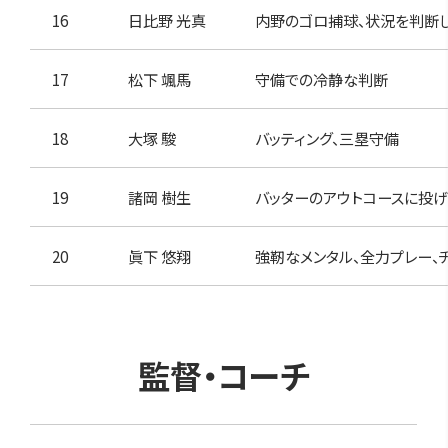
16
日比野 光真
内野のゴロ捕球、状況を判断
17
松下 颯馬
守備での冷静な判断
18
大塚 駿
バッティング、三塁守備
19
諸岡 樹生
バッターのアウトコースに投げ
20
眞下 悠翔
強靭なメンタル、全力プレー、
監督・コーチ