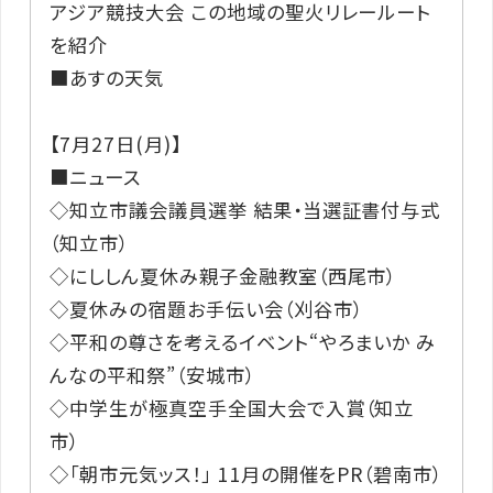
アジア競技大会 この地域の聖火リレールート
を紹介
■あすの天気
【7月27日(月)】
■ニュース
◇知立市議会議員選挙 結果・当選証書付与式
（知立市）
◇にししん夏休み親子金融教室（西尾市）
◇夏休みの宿題お手伝い会（刈谷市）
◇平和の尊さを考えるイベント“やろまいか み
んなの平和祭”（安城市）
◇中学生が極真空手全国大会で入賞（知立
市）
◇「朝市元気ッス！」 11月の開催をPR（碧南市）