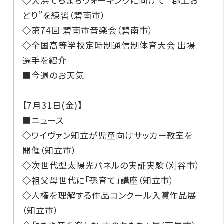
◇大浜てらまちウォーキングに向けて “郡上お
どり”を練習（碧南市）
◇第74回 碧南市音楽会（碧南市）
◇全国高等学校定時制通信制体育大会 出場
選手を紹介
■今週のお天気
【7月31日(金)】
■ニュース
◇ワイヴァン知立が児童向けサッカー教室を
開催（知立市）
◇次世代型太陽光パネルの実証実験（刈谷市）
◇祖父母世代に「孫育て」講座（知立市）
◇人権を理解する作品コンクール入賞作品展
（知立市）