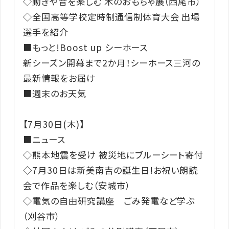
◇動きや音を楽しむ 木のおもちゃ展（西尾市）
◇全国高等学校定時制通信制体育大会 出場
選手を紹介
■もっと!Boost up シーホース
新シーズン開幕まで2か月！シーホース三河の
最新情報をお届け
■週末のお天気
【7月30日(木)】
■ニュース
◇熊本地震を受け 被災地にブルーシート寄付
◇7月30日は新美南吉の誕生日!お祝い朗読
会で作品を楽しむ（安城市）
◇電気の自由研究講座 ごみ発電など学ぶ
（刈谷市）