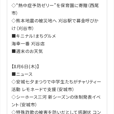
◇“熱中症予防ゼリー”を保育園に寄贈（西尾
市）
◇熊本地震の被災地へ 刈谷駅で募金呼びか
け（刈谷市）
■キニナル!まちグルメ
海幸一番 刈谷店
■週末のお天気
【8月6日(木)】
■ニュース
◇安城七夕まつりで中学生たちがチャリティー
活動 レモネードで支援（安城市）
◇シーホース三河 新シーズンの体制発表イベ
ント（安城市）
◇特殊詐欺の被害を防いだとして感謝状 コン