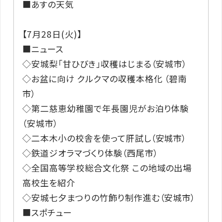
■あすの天気
【7月28日(火)】
■ニュース
◇安城梨「甘ひびき」収穫はじまる（安城市）
◇お盆に向け クルクマの収穫本格化 （碧南
市）
◇第二慈恵幼稚園で年長園児がお泊り体験
（安城市）
◇二本木小の校舎を使って肝試し（安城市）
◇鉄道ジオラマづくり体験（西尾市）
◇全国高等学校総合文化祭 この地域の出場
高校生を紹介
◇安城七夕まつりの竹飾り制作進む（安城市）
■スポチュー