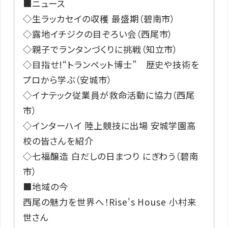
■ニュース
◇生ラッカセイの収穫 最盛期（碧南市）
◇露地イチジクの目ぞろい会（西尾市）
◇親子でランタンづくりに挑戦（知立市）
◇目指せ!“トランペット博士” 歴史や技術を
プロから学ぶ（安城市）
◇イナテック従業員が救命活動に協力（西尾
市）
◇インターハイ 陸上競技に出場 安城学園高
校の皆さんを紹介
◇七福醸造 白だしの日まつり にぎわう（碧南
市）
■地域の今
西尾の魅力を世界へ！Rise's House 小村来
世さん