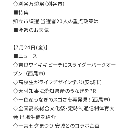
◇刈谷万燈祭（刈谷市）
■特集
知立市議選 当選者20人の重点政策は
■今週のお天気
【7月24日(金)】
■ニュース
◇吉良ワイキキビーチにスライダーパークオー
プン！（西尾市）
◇高校生がライフデザイン学ぶ（安城市）
◇大村知事に愛知県産のうなぎをPR
◇一色産うなぎのスゴさを再発見！（西尾市）
◇全国高校総合文化祭・定時制通信制体育大
会 出場生徒を紹介
◇一宮七夕まつり 安城とのコラボ企画