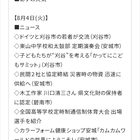
【8月4日(火)】
■ニュース
◇ドイツと刈谷市の若者が交流（刈谷市）
◇東山中学校和太鼓部 定期演奏会（安城市）
◇子どもたちが“刈谷”を考える「かってにこど
もサミット」（刈谷市）
◇民間２社と協定締結 災害時の物資 迅速に
供給へ（安城市）
◇木工作家 川口清三さん 県文化財の保持者
に認定（碧南市）
◇全国高等学校定時制通信制体育大会 出場
選手を紹介
◇カラーフォーム健康ショップ安城「カムカムワ
ールドの世界にようこそ！」（安城市）