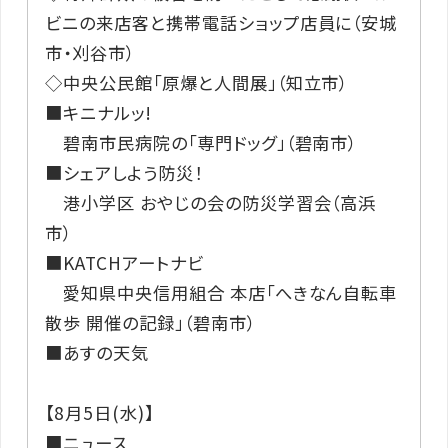
ビニの来店客と携帯電話ショップ店員に（安城
市・刈谷市）
◇中央公民館「原爆と人間展」（知立市）
■キニナルッ!
碧南市民病院の「専門ドッグ」（碧南市）
■シェアしよう防災！
港小学区 おやじの会の防災学習会（高浜
市）
■KATCHアートナビ
愛知県中央信用組合 本店「へきなん自転車
散歩 開催の記録」（碧南市）
■あすの天気
【8月5日(水)】
■ニュース