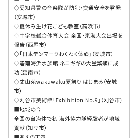
◇愛知県警の音楽隊が防犯・交通安全を啓発
（安城市）
◇夏休み生け花こども教室（高浜市）
◇中学校総合体育大会 全国・東海大会出場を
報告（西尾市）
◇「日本デンマークわくわく体験」（安城市）
◇碧南海浜水族館 ネコギギの大量繁殖に成
功（碧南市）
◇丈山苑wakuwaku夏祭り はじまる（安城
市）
◇刈谷市美術館「Exhibition No.9」（刈谷市）
■地域の今
全国の自治体で初 海外協力隊経験者が地域
貢献（知立市）
■あすの天気