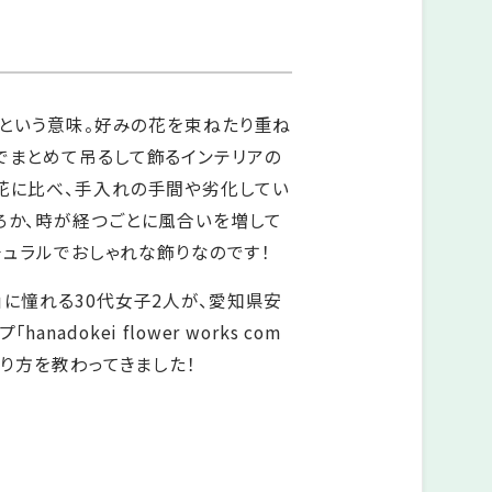
り」という意味。好みの花を束ねたり重ね
でまとめて吊るして飾るインテリアの
生花に比べ、手入れの手間や劣化してい
ろか、時が経つごとに風合いを増して
ナチュラルでおしゃれな飾りなのです！
」に憧れる30代女子2人が、愛知県安
nadokei flower works com
作り方を教わってきました！