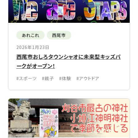
あれこれ
西尾市
2026年1月23日
西尾市おしろタウンシャオに未来型キッズパ
ークがオープン！
#スポーツ
#親子
#体験
#アウトドア