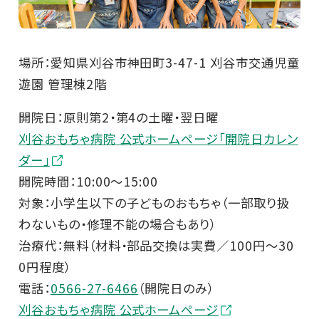
場所：愛知県刈谷市神田町3-47-1 刈谷市交通児童
遊園 管理棟2階
開院日：原則第2・第4の土曜・翌日曜
刈谷おもちゃ病院 公式ホームページ「開院日カレン
ダー」
開院時間：10:00～15:00
対象：小学生以下の子どものおもちゃ（一部取り扱
わないもの・修理不能の場合もあり）
治療代：無料（材料・部品交換は実費／100円～30
0円程度）
電話：
0566-27-6466
（開院日のみ）
刈谷おもちゃ病院 公式ホームページ