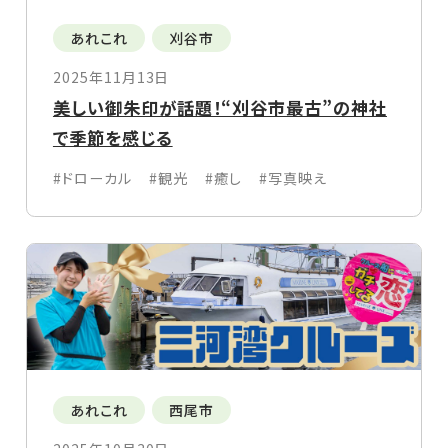
あれこれ
刈谷市
2025年11月13日
美しい御朱印が話題！“刈谷市最古”の神社
で季節を感じる
#ドローカル
#観光
#癒し
#写真映え
あれこれ
西尾市