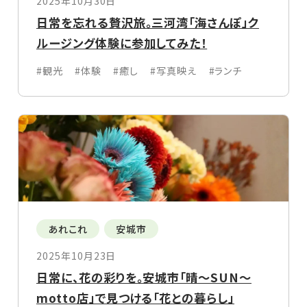
2025年10月30日
日常を忘れる贅沢旅。三河湾「海さんぽ」ク
ルージング体験に参加してみた！
#観光
#体験
#癒し
#写真映え
#ランチ
あれこれ
安城市
2025年10月23日
日常に、花の彩りを。安城市「晴〜SUN〜
motto店」で見つける「花との暮らし」