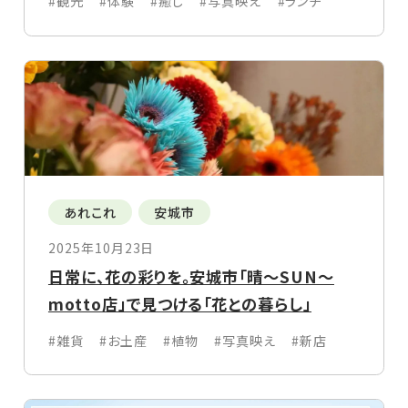
#観光
#体験
#癒し
#写真映え
#ランチ
あれこれ
安城市
2025年10月23日
日常に、花の彩りを。安城市「晴〜SUN〜
motto店」で見つける「花との暮らし」
#雑貨
#お土産
#植物
#写真映え
#新店