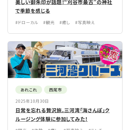
美しい御朱印が話題！“刈谷市最古”の神社
で季節を感じる
#ドローカル
#観光
#癒し
#写真映え
あれこれ
西尾市
2025年10月30日
日常を忘れる贅沢旅。三河湾「海さんぽ」ク
ルージング体験に参加してみた！