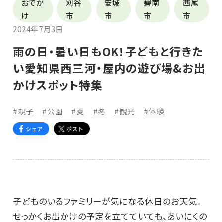
おでか
刈谷
安城
碧南
西尾
け
市
市
市
市
2024年7月3日
雨の日・暑い日もOK！子どもと行きた
い愛知県西三河・屋内の遊び場&お出
かけスポット特集
#親子
#公園
#夏
#冬
#観光
#体験
子どものいるファミリーが気になる休日のお天気。
せっかくお出かけの予定を立てていても、あいにくの