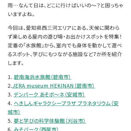
雨…なんて日は、どこに行けばいいの～？と困っちゃ
いますよね。
今回は、愛知県西三河エリアにある、天候に関わら
ず楽しめる屋内の遊び場・お出かけスポットを特集！
定番の「水族館」から、室内でも身体を動かして遊べ
るスポット、学びにもつながる施設など7か所を紹介
します。
1.
碧南海浜水族館（碧南市）
2.
JERA museum HEKINAN（碧南市）
3.
デンパーク あそボ～ネ（安城市）
4.
へきしんギャラクシープラザ プラネタリウム（安
城市）
5.
夢と学びの科学体験館（刈谷市）
6.
みそパーク（西尾市）