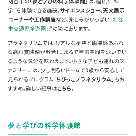
刈谷市の
「夢と学びの科学体験館」
は、幅広く"科
学"を体験できる施設。
サイエンスショー、天文展示
コーナーや工作講座
など、楽しみがいっぱい！
刈谷
市交通児童遊園
の隣にあります。
プラネタリウムでは、リアルな星空と臨場感あふれ
る高画質映像が融合し、まるで宇宙空間を泳いでい
るような気分を味わえます。小さな子ども連れのフ
ァミリーには、少し明るいドームで0歳から安心して
見られるプログラム
「ちびっこプラネタリウム」
もお
すすめ。詳しい記事は
こちら
。
夢と学びの科学体験館