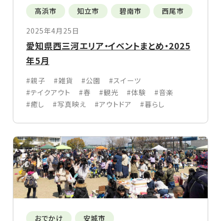
高浜市
知立市
碧南市
西尾市
2025年4月25日
愛知県西三河エリア・イベントまとめ・2025
年5月
#親子
#雑貨
#公園
#スイーツ
#テイクアウト
#春
#観光
#体験
#音楽
#癒し
#写真映え
#アウトドア
#暮らし
おでかけ
安城市