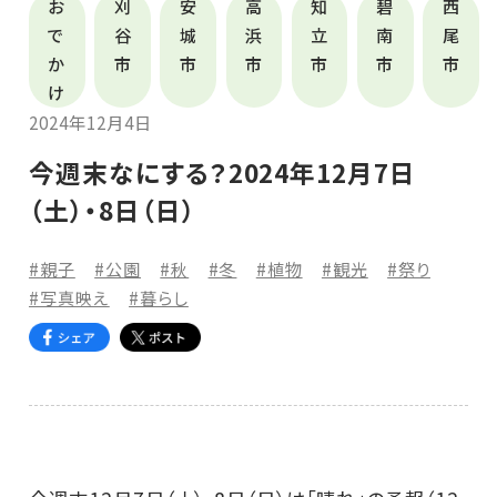
お
刈
安
高
知
碧
西
で
谷
城
浜
立
南
尾
か
市
市
市
市
市
市
け
2024年12月4日
今週末なにする？2024年12月7日
（土）・8日（日）
#親子
#公園
#秋
#冬
#植物
#観光
#祭り
#写真映え
#暮らし