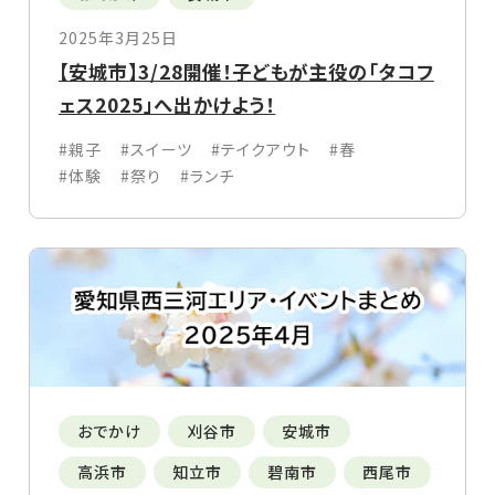
2025年3月25日
【安城市】3/28開催！子どもが主役の「タコフ
ェス2025」へ出かけよう！
#親子
#スイーツ
#テイクアウト
#春
#体験
#祭り
#ランチ
おでかけ
刈谷市
安城市
高浜市
知立市
碧南市
西尾市