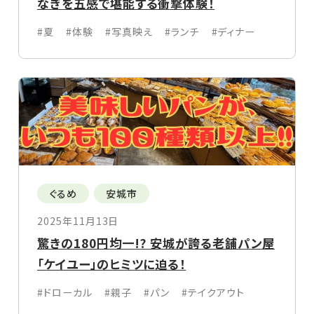
なぎを五感で堪能する衝撃体験！
#夏
#体験
#写真映え
#ランチ
#ディナー
ぐるめ
安城市
2025年11月13日
驚きの180円均一!? 安城が誇る老舗パン屋
「ケイユー」のヒミツに迫る！
#ドローカル
#親子
#パン
#テイクアウト