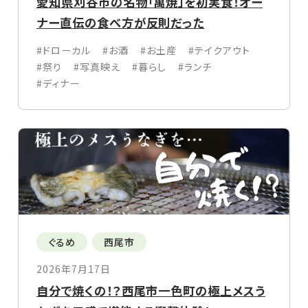
愛知県刈谷市の名物「萬焼」を初実食！オー
ナー直伝の食べ方が反則だった
#ドローカル
#お酒
#お土産
#テイクアウト
#祭り
#写真映え
#暮らし
#ランチ
#ディナー
ぐるめ
西尾市
2026年7月17日
自分で焼くの！？西尾市一色町の極上メスう