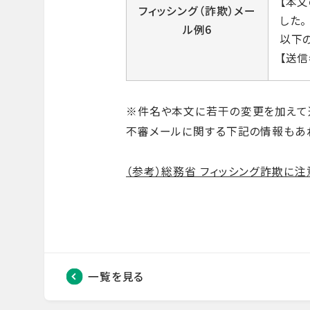
【本
フィッシング（詐欺）メー
した。
ル例6
以下の
【送信
※件名や本文に若干の変更を加えて
不審メールに関する下記の情報もあ
（参考）総務省 フィッシング詐欺に注
一覧を見る