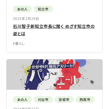
あの人
知立市
2025年2月19日
石川智子新知立市長に聞く めざす知立市の
姿とは
#暮らし
あの人
刈谷市
安城市
西尾市