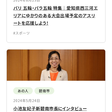
2024年8月23日
パリ 五輪・パラ五輪 特集｜愛知県西三河エ
リアにゆかりのある大会出場予定のアスリ
ートを応援しよう！
#スポーツ
あの人
碧南市
2024年5月24日
小池友妃子新碧南市長にインタビュー