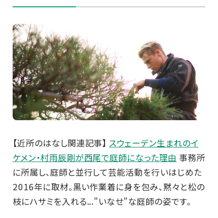
【近所のはなし関連記事】
スウェーデン生まれのイ
ケメン・村雨辰剛が西尾で庭師になった理由
事務所
に所属し、庭師と並行して芸能活動を行いはじめた
2016年に取材。黒い作業着に身を包み、黙々と松の
枝にハサミを入れる..."いなせ"な庭師の姿です。