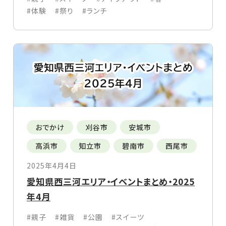
#体験
#祭り
#ランチ
おでかけ
刈谷市
安城市
高浜市
知立市
碧南市
西尾市
2025年4月4日
愛知県西三河エリア・イベントまとめ・2025
年4月
#親子
#雑貨
#公園
#スイーツ