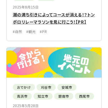
2025年8月15日
潮の満ち引きによってコースが消える！？トン
ボロリレーマラソンを見に行こう！【PR】
#自然
#観光
#PR
おでかけ
刈谷市
安城市
高浜市
知立市
碧南市
西尾市
2025年5月28日