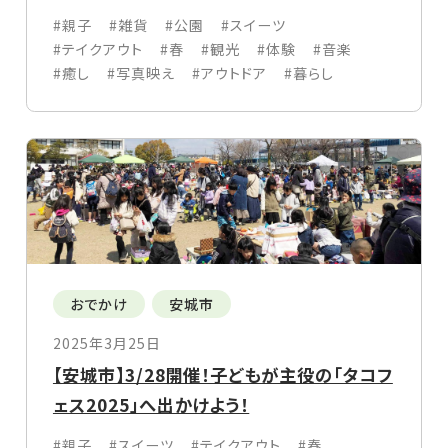
#親子
#雑貨
#公園
#スイーツ
#テイクアウト
#春
#観光
#体験
#音楽
#癒し
#写真映え
#アウトドア
#暮らし
おでかけ
安城市
2025年3月25日
【安城市】3/28開催！子どもが主役の「タコフ
ェス2025」へ出かけよう！
#親子
#スイーツ
#テイクアウト
#春