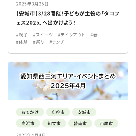
2025年3月25日
【安城市】3/28開催！子どもが主役の「タコフ
ェス2025」へ出かけよう！
#親子
#スイーツ
#テイクアウト
#春
#体験
#祭り
#ランチ
おでかけ
刈谷市
安城市
高浜市
知立市
碧南市
西尾市
2025年4月4日