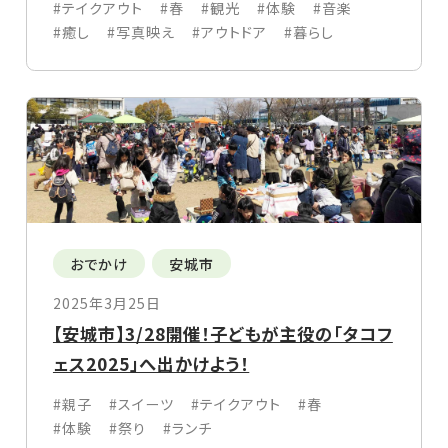
#テイクアウト
#春
#観光
#体験
#音楽
#癒し
#写真映え
#アウトドア
#暮らし
おでかけ
安城市
2025年3月25日
【安城市】3/28開催！子どもが主役の「タコフ
ェス2025」へ出かけよう！
#親子
#スイーツ
#テイクアウト
#春
#体験
#祭り
#ランチ