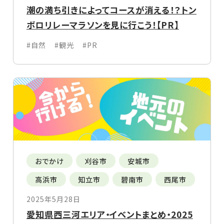
潮の満ち引きによってコースが消える！？トン
ボロリレーマラソンを見に行こう！【PR】
#自然
#観光
#PR
おでかけ
刈谷市
安城市
高浜市
知立市
碧南市
西尾市
2025年5月28日
愛知県西三河エリア・イベントまとめ・2025