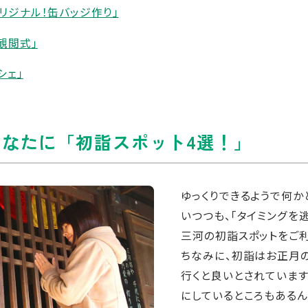
「オリジナル！缶バッジ作り」
・観閲式」
シェ」
なたに「初詣スポット4選！」
ゆっくりできるようで何か
いつつも、「タイミングを
三河の初詣スポットをご
ちなみに、初詣はお正月
行くと良いとされていま
にしているところもあるん