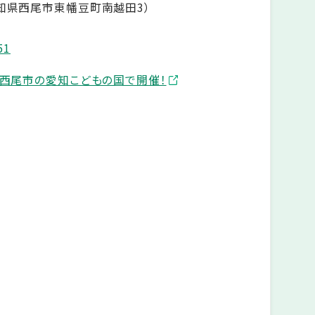
知県西尾市東幡豆町南越田3）
51
が西尾市の愛知こどもの国で開催！