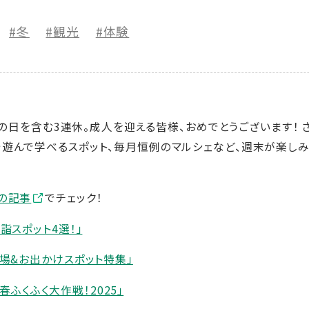
#冬
#観光
#体験
成人の日を含む3連休。成人を迎える皆様、おめでとうございます！
遊んで学べるスポット、毎月恒例のマルシェなど、週末が楽しみに
の記事
でチェック！
詣スポット4選！」
び場&お出かけスポット特集」
新春ふくふく大作戦！2025」