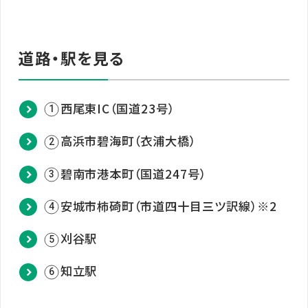
道路・駅を見る
西尾東IC（国道23号）
1
高浜市碧海町（衣浦大橋）
2
碧南市港本町（国道247号）
3
安城市柿碕町（市道四十目三ツ訳線）
※2
4
刈谷駅
5
知立駅
6