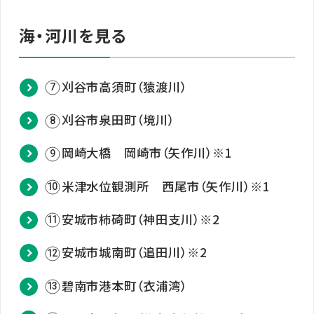
海・河川を見る
刈谷市高須町（猿渡川）
7
刈谷市泉田町（境川）
8
岡崎大橋 岡崎市（矢作川）
※1
9
米津水位観測所 西尾市（矢作川）
※1
10
安城市柿碕町（神田支川）
※2
11
安城市城南町（追田川）
※2
12
碧南市港本町（衣浦湾）
13