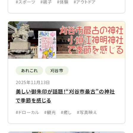
#スポーツ
#親子
#体験
#アウトドア
あれこれ
刈谷市
2025年11月13日
美しい御朱印が話題！“刈谷市最古”の神社
で季節を感じる
#ドローカル
#観光
#癒し
#写真映え