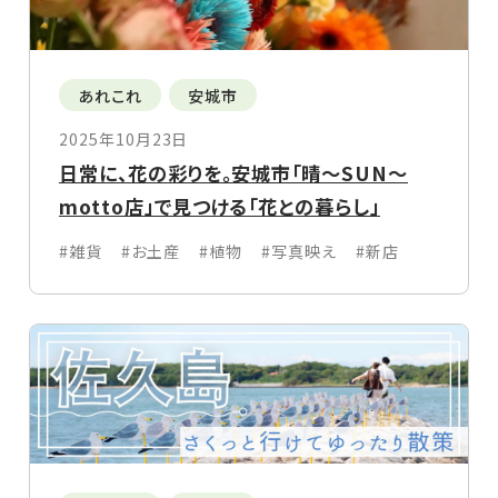
あれこれ
安城市
2025年10月23日
日常に、花の彩りを。安城市「晴〜SUN〜
motto店」で見つける「花との暮らし」
#雑貨
#お土産
#植物
#写真映え
#新店