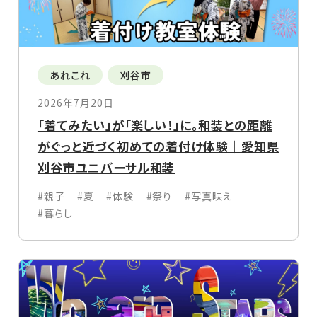
あれこれ
刈谷市
2026年7月20日
「着てみたい」が「楽しい！」に。和装との距離
がぐっと近づく初めての着付け体験｜愛知県
刈谷市ユニバーサル和装
#親子
#夏
#体験
#祭り
#写真映え
#暮らし