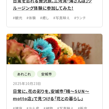
日常を忘れる贅沢旅。三河湾「海さんぽ」ク
ルージング体験に参加してみた！
#観光
#体験
#癒し
#写真映え
#ランチ
あれこれ
安城市
2025年10月23日
日常に、花の彩りを。安城市「晴〜SUN〜
motto店」で見つける「花との暮らし」
#雑貨
#お土産
#植物
#写真映え
#新店