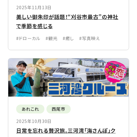
2025年11月13日
美しい御朱印が話題！“刈谷市最古”の神社
で季節を感じる
#ドローカル
#観光
#癒し
#写真映え
あれこれ
西尾市
2025年10月30日
日常を忘れる贅沢旅。三河湾「海さんぽ」ク