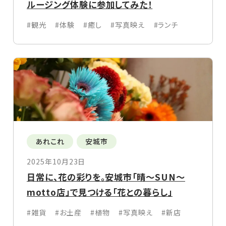
ルージング体験に参加してみた！
#観光
#体験
#癒し
#写真映え
#ランチ
あれこれ
安城市
2025年10月23日
日常に、花の彩りを。安城市「晴〜SUN〜
motto店」で見つける「花との暮らし」
#雑貨
#お土産
#植物
#写真映え
#新店