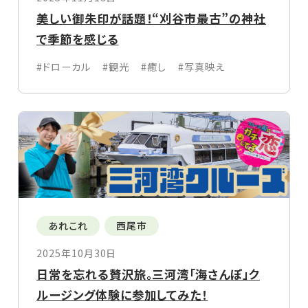
美しい御朱印が話題！“刈谷市最古”の神社
で季節を感じる
#ドローカル
#観光
#癒し
#写真映え
あれこれ
西尾市
2025年10月30日
日常を忘れる贅沢旅。三河湾「海さんぽ」ク
ルージング体験に参加してみた！