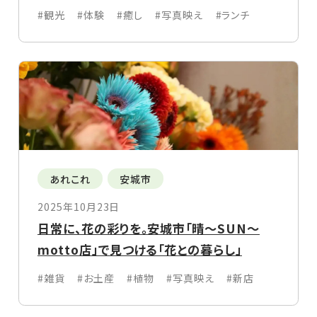
#観光
#体験
#癒し
#写真映え
#ランチ
あれこれ
安城市
2025年10月23日
日常に、花の彩りを。安城市「晴〜SUN〜
motto店」で見つける「花との暮らし」
#雑貨
#お土産
#植物
#写真映え
#新店