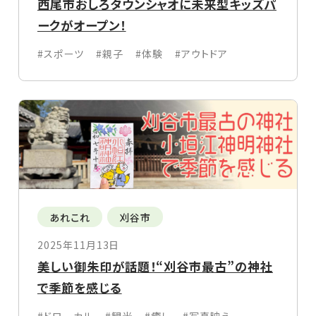
西尾市おしろタウンシャオに未来型キッズパ
ークがオープン！
#スポーツ
#親子
#体験
#アウトドア
あれこれ
刈谷市
2025年11月13日
美しい御朱印が話題！“刈谷市最古”の神社
で季節を感じる