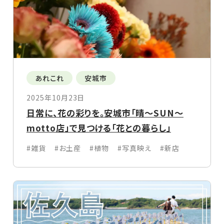
あれこれ
安城市
2025年10月23日
日常に、花の彩りを。安城市「晴〜SUN〜
motto店」で見つける「花との暮らし」
#雑貨
#お土産
#植物
#写真映え
#新店