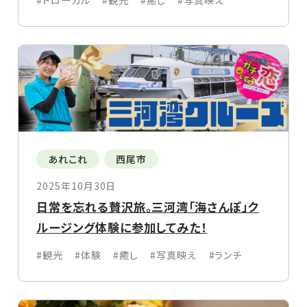
#ドローカル
#観光
#癒し
#写真映え
あれこれ
西尾市
2025年10月30日
日常を忘れる贅沢旅。三河湾「海さんぽ」ク
ルージング体験に参加してみた！
#観光
#体験
#癒し
#写真映え
#ランチ