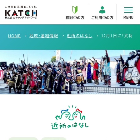
MENU
検討中の方
ご利用中の方
HOME
地域・番組情報
近所のはなし
12月1日に「武将忍