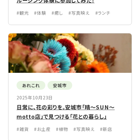
ルージング体験に参加してみた！
#観光
#体験
#癒し
#写真映え
#ランチ
あれこれ
安城市
2025年10月23日
日常に、花の彩りを。安城市「晴〜SUN〜
motto店」で見つける「花との暮らし」
#雑貨
#お土産
#植物
#写真映え
#新店