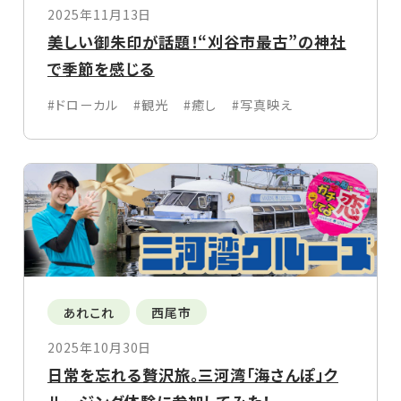
2025年11月13日
美しい御朱印が話題！“刈谷市最古”の神社
で季節を感じる
#ドローカル
#観光
#癒し
#写真映え
あれこれ
西尾市
2025年10月30日
日常を忘れる贅沢旅。三河湾「海さんぽ」ク