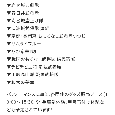
▼岩崎城刀劇隊
▼春日井武将隊
▼刈谷城盛上げ隊
▼清洲城武将隊 煌組
▼京都・長岡京 おもてなし武将隊つつじ
▼サムライブルー
▼忍び衆華武姫
▼戦国おもてなし武将隊 信義徹誠
▼チビチビ武将隊 我武者羅
▼土岐高山城 戦国武将隊
▼和太鼓夢童
パフォーマンスに加え、各団体のグッズ販売ブース（1
0:00～15:30）や、手裏剣体験、甲冑着付け体験な
ども予定されています！