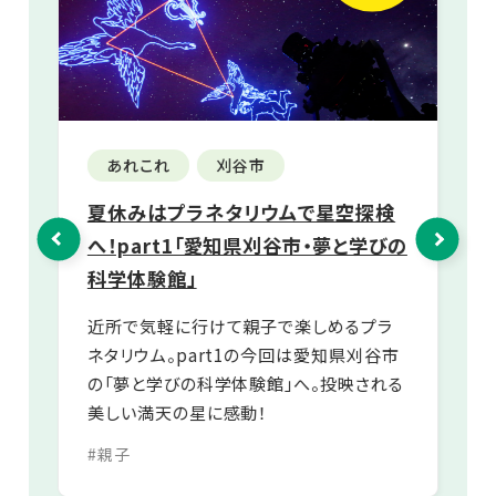
おでかけ
西尾市
検
愛知こどもの国、徹底攻略！年齢別の
三
びの
おすすめスポットを紹介
く
面積100万平方メートルの愛知こどもの
愛
国。「どこから行けばいいの？」「どんな遊具
生
ラ
があるの？」と悩んでいる方のために、年齢
ア
谷市
別おすすめスポットを紹介します。
楽
れる
#自然
#親子
#公園
#植物
#観光
#親
#体験
#癒し
#アウトドア