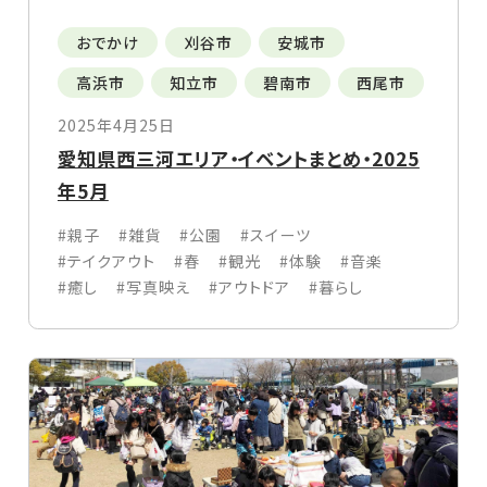
おでかけ
刈谷市
安城市
高浜市
知立市
碧南市
西尾市
2025年4月25日
愛知県西三河エリア・イベントまとめ・2025
年5月
#親子
#雑貨
#公園
#スイーツ
#テイクアウト
#春
#観光
#体験
#音楽
#癒し
#写真映え
#アウトドア
#暮らし