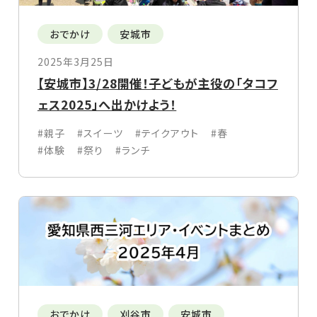
おでかけ
安城市
2025年3月25日
【安城市】3/28開催！子どもが主役の「タコフ
ェス2025」へ出かけよう！
#親子
#スイーツ
#テイクアウト
#春
#体験
#祭り
#ランチ
おでかけ
刈谷市
安城市