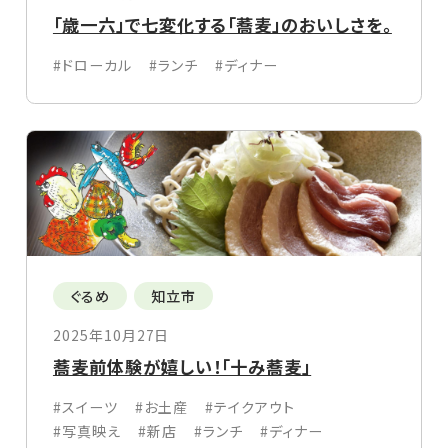
「歳一六」で七変化する「蕎麦」のおいしさを。
#ドローカル
#ランチ
#ディナー
ぐるめ
知立市
2025年10月27日
蕎麦前体験が嬉しい！「十み蕎麦」
#スイーツ
#お土産
#テイクアウト
#写真映え
#新店
#ランチ
#ディナー