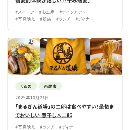
蕎麦前体験が嬉しい！「十み蕎麦」
#スイーツ
#お土産
#テイクアウト
#写真映え
#新店
#ランチ
#ディナー
ぐるめ
西尾市
2025年10月21日
「まるぎん道場」の二郎は食べやすい！最後ま
でおいしい 煮干し×二郎
#写真映え
#ランチ
#ディナー