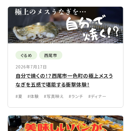
ぐるめ
西尾市
2026年7月17日
自分で焼くの！？西尾市一色町の極上メスう
なぎを五感で堪能する衝撃体験！
#夏
#体験
#写真映え
#ランチ
#ディナー