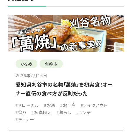
ぐるめ
刈谷市
2026年7月16日
愛知県刈谷市の名物「萬焼」を初実食！オー
ナー直伝の食べ方が反則だった
#ドローカル
#お酒
#お土産
#テイクアウト
#祭り
#写真映え
#暮らし
#ランチ
#ディナー