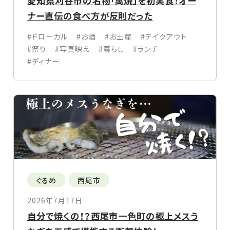
愛知県刈谷市の名物「萬焼」を初実食！オー
ナー直伝の食べ方が反則だった
#ドローカル
#お酒
#お土産
#テイクアウト
#祭り
#写真映え
#暮らし
#ランチ
#ディナー
ぐるめ
西尾市
2026年7月17日
自分で焼くの！？西尾市一色町の極上メスう