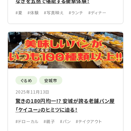
なぎを五感で堪能する衝撃体験！
#夏
#体験
#写真映え
#ランチ
#ディナー
ぐるめ
安城市
2025年11月13日
驚きの180円均一!? 安城が誇る老舗パン屋
「ケイユー」のヒミツに迫る！
#ドローカル
#親子
#パン
#テイクアウト