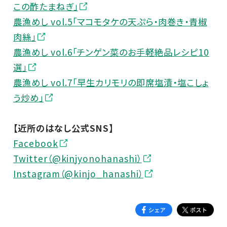
この酢たまねぎ」
農漁めし vol.5「マコモタケの天ぷら・肉巻き・青椒
肉絲」
農漁めし vol.6「チンゲン菜のお手軽絶品レシピ10
選」
農漁めし vol.7「早生カリモリの即席塩漬・塩こしょ
う炒め」
【近所のはなし公式SNS】
Facebook
Twitter（@kinjyonohanashi）
Instagram（@kinjo_hanashi）