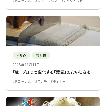
#ドローカル
#親子
#パン
#テイクアウト
ぐるめ
高浜市
2025年11月11日
「歳一六」で七変化する「蕎麦」のおいしさを。
#ドローカル
#ランチ
#ディナー