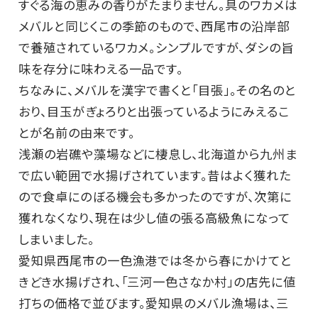
すぐる海の恵みの香りがたまりません。具のワカメは
メバルと同じくこの季節のもので、西尾市の沿岸部
で養殖されているワカメ。シンプルですが、ダシの旨
味を存分に味わえる一品です。
ちなみに、メバルを漢字で書くと「目張」。その名のと
おり、目玉がぎょろりと出張っているようにみえるこ
とが名前の由来です。
浅瀬の岩礁や藻場などに棲息し、北海道から九州ま
で広い範囲で水揚げされています。昔はよく獲れた
ので食卓にのぼる機会も多かったのですが、次第に
獲れなくなり、現在は少し値の張る高級魚になって
しまいました。
愛知県西尾市の一色漁港では冬から春にかけてと
きどき水揚げされ、「三河一色さなか村」の店先に値
打ちの価格で並びます。愛知県のメバル漁場は、三