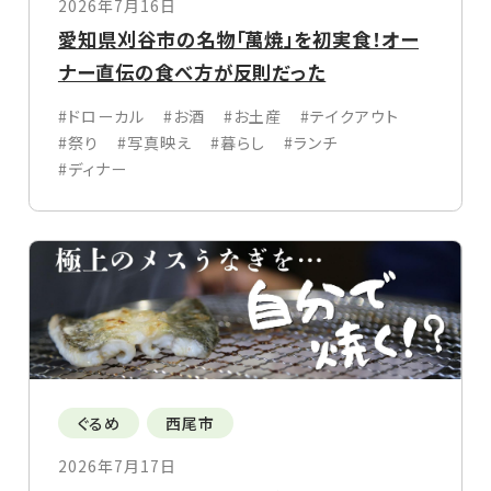
2026年7月16日
愛知県刈谷市の名物「萬焼」を初実食！オー
ナー直伝の食べ方が反則だった
#ドローカル
#お酒
#お土産
#テイクアウト
#祭り
#写真映え
#暮らし
#ランチ
#ディナー
ぐるめ
西尾市
2026年7月17日