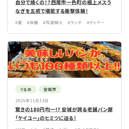
自分で焼くの！？西尾市一色町の極上メスう
なぎを五感で堪能する衝撃体験！
#夏
#体験
#写真映え
#ランチ
#ディナー
ぐるめ
安城市
2025年11月13日
驚きの180円均一!? 安城が誇る老舗パン屋
「ケイユー」のヒミツに迫る！