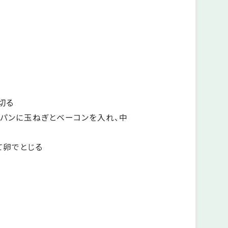
切る
イパンに玉ねぎとベーコンを入れ、中
て卵でとじる