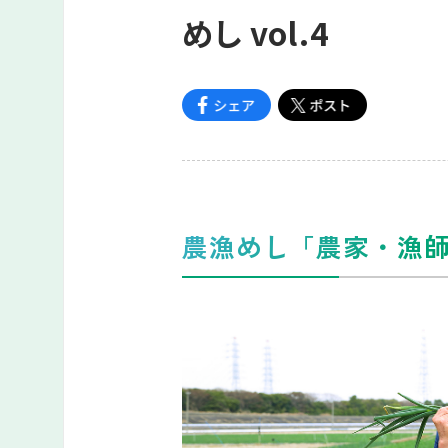
めし vol.4
農漁めし「農家・漁