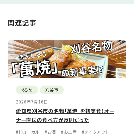
関連記事
ぐるめ
刈谷市
2026年7月16日
愛知県刈谷市の名物「萬焼」を初実食！オー
ナー直伝の食べ方が反則だった
#ドローカル
#お酒
#お土産
#テイクアウト