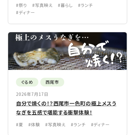
#祭り
#写真映え
#暮らし
#ランチ
#ディナー
ぐるめ
西尾市
2026年7月17日
自分で焼くの！？西尾市一色町の極上メスう
なぎを五感で堪能する衝撃体験！
#夏
#体験
#写真映え
#ランチ
#ディナー